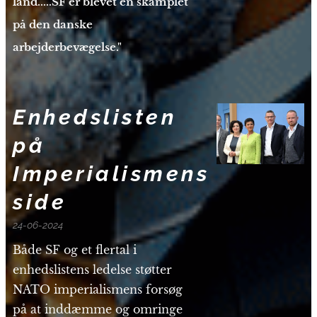
land.....SF er blevet en skamplet
på den danske
arbejderbevægelse."
Enhedslisten
på
Imperiali
smens
side
24-06-2024
Både SF og et flertal i
enhedslistens ledelse støtter
NATO imperialismens forsøg
på at inddæmme og omringe