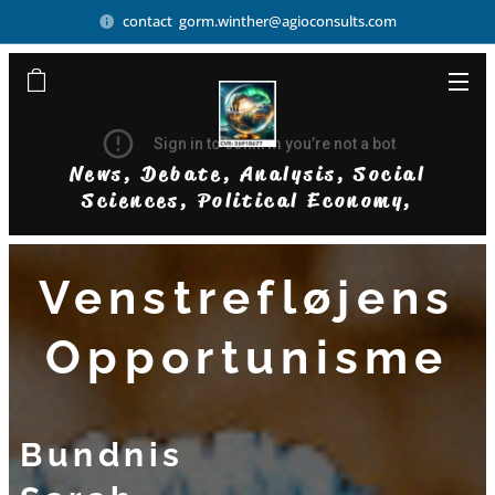
contact gorm.winther@agioconsults.com
News, Debate, Analysis, Social
Sciences, Political Economy,
Democratic Businesses
Venstrefløjens
Opportunisme
Bundnis