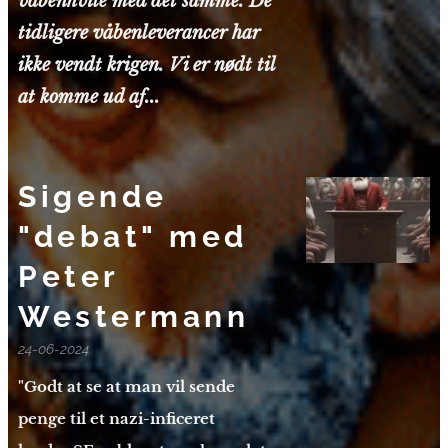
våbenhvile med det samme. De
tidligere våbenleverancer har
ikke vendt krigen. Vi er nødt til
at komme ud af...
Sigende
"debat" med
Peter
Westermann
24-06-2024
"Godt at se at man vil sende
penge til et nazi-inficeret