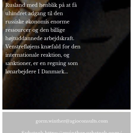
Rusland med henblik på at få
uhindret adgang til den
russiske økonomis enorme
ressourcer og den billige
højtuddannede arbejdskraft.
Venstrefløjens knæfald for den
internationale reaktion, og
sanktioner, er en regning som
lønarbejdere I Danmark...
gorm.winther@agioconsults.com