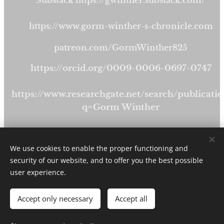
Substack https://gwinther.substack.com/
https://www.gorm-winther-s-chronicle.com
patreon.com/GormWinther825
https://orcid.org/0009-0006-0697-0747
https://www.researchgate.net/search/publicatio
q=Gorm Winther
https://publishdk.bookmundo.com/gormwinthe
We use cookies to enable the proper functioning and
security of our website, and to offer you the best possible
user experience.
Alle rettigheder forbeholdes 2024
Drevet af
Webnode
Cookies
Accept only necessary
Accept all
Sprog