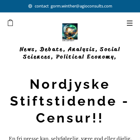
contact gorm.winther@agioconsults.com
News, Debate, Analysis, Social
Sciences, Political Economy,
Democratic Businesses
Nordjyske
Stiftstidende -
Censur!!
En fri presse kan, selvfølgelig, være god eller dårlig,