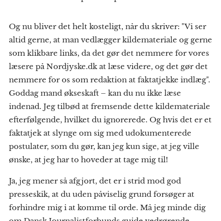
Og nu bliver det helt kosteligt, når du skriver: "Vi ser
altid gerne, at man vedlægger kildemateriale og gerne
som klikbare links, da det gør det nemmere for vores
læsere på Nordjyske.dk at læse videre, og det gør det
nemmere for os som redaktion at faktatjekke indlæg".
Goddag mand økseskaft – kan du nu ikke læse
indenad. Jeg tilbød at fremsende dette kildemateriale
efterfølgende, hvilket du ignorerede. Og hvis det er et
faktatjek at slynge om sig med udokumenterede
postulater, som du gør, kan jeg kun sige, at jeg ville
ønske, at jeg har to hoveder at tage mig til!
Ja, jeg mener så afgjort, det er i strid mod god
presseskik, at du uden påviselig grund forsøger at
forhindre mig i at komme til orde. Må jeg minde dig
om Dansk Journalistforbunds guide vedrørende