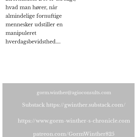
hvad man hører, når
almindelige fornuftige
mennesker udstiller en
manipuleret
hverdagsbevidsthed....
gorm.winther@agioconsults.com
Substack https://gwinther.substack.com/
https://www.gorm-winther-s-chronicle.com
patreon.com/GormWinther825