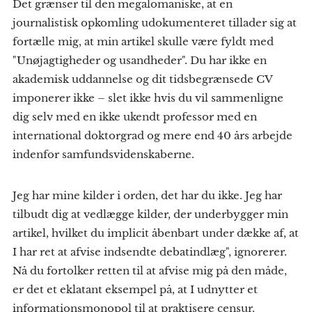
Det grænser til den megalomaniske, at en
journalistisk opkomling udokumenteret tillader sig at
fortælle mig, at min artikel skulle være fyldt med
"Unøjagtigheder og usandheder". Du har ikke en
akademisk uddannelse og dit tidsbegrænsede CV
imponerer ikke – slet ikke hvis du vil sammenligne
dig selv med en ikke ukendt professor med en
international doktorgrad og mere end 40 års arbejde
indenfor samfundsvidenskaberne.
Jeg har mine kilder i orden, det har du ikke. Jeg har
tilbudt dig at vedlægge kilder, der underbygger min
artikel, hvilket du implicit åbenbart under dække af, at
I har ret at afvise indsendte debatindlæg", ignorerer.
Nå du fortolker retten til at afvise mig på den måde,
er det et eklatant eksempel på, at I udnytter et
informationsmonopol til at praktisere censur.