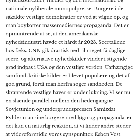
nyhedsbureauer, medier og den internationale og
nationale nyliberale monopolpresse. Borgere i de
såkaldte vestlige demokratier er ved at vågne op, og
man boykotter massemediernes propaganda. Det er
opmuntrende at se, at den amerikanske
nyhedsindustri havde et hårdt år 2023. Seertallene
hos f.eks. CNN gik drastisk ned til meget få daglige
seere, og alternative nyhedskilder vinder i stigende
grad indpas i USA og den vestlige verden. Uafhængige
samfundskritiske kilder er blevet populære og det af
god grund, fordi man herfra søger sandheden. De
skrantende vestlige haver er under lukning. Vi ser nu
en slående parallel mellem den hedengangne
Sovjetunion og undergrundspressen Samizdat.
Fylder man sine borgere med løgn og propaganda, er
det kun en naturlig reaktion, at vi finder andre steder
at videreformidle vores synspunkter. Esben Vest