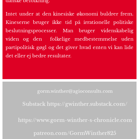
danske befolkning.
Intet under at den kinesiske økonomi buldrer frem.
Kineserne bruger ikke tid på irrationelle politiske
beslutningsprocesser. Man bruger videnskabelig
viden og den folkelige medbestemmelse uden
partipolitisk gøgl og det giver hvad enten vi kan lide
det eller ej bedre resultater.
gorm.winther@agioconsults.com
Substack https://gwinther.substack.com/
https://www.gorm-winther-s-chronicle.com
patreon.com/GormWinther825