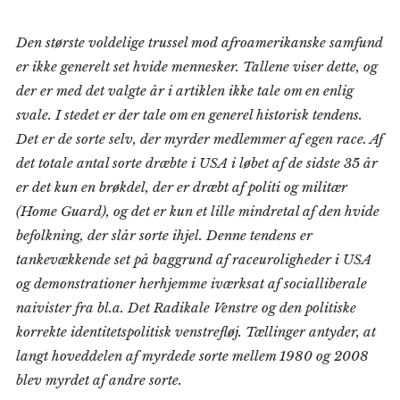
Den største voldelige trussel mod afroamerikanske samfund
er ikke generelt set hvide mennesker. Tallene viser dette, og
der er med det valgte år i artiklen ikke tale om en enlig
svale. I stedet er der tale om en generel historisk tendens.
Det er de sorte selv, der myrder medlemmer af egen race. Af
det totale antal sorte dræbte i USA i løbet af de sidste 35 år
er det kun en brøkdel, der er dræbt af politi og militær
(Home Guard), og det er kun et lille mindretal af den hvide
befolkning, der slår sorte ihjel. Denne tendens er
tankevækkende set på baggrund af raceuroligheder i USA
og demonstrationer herhjemme iværksat af socialliberale
naivister fra bl.a. Det Radikale Venstre og den politiske
korrekte identitetspolitisk venstrefløj. Tællinger antyder, at
langt hoveddelen af myrdede sorte mellem 1980 og 2008
blev myrdet af andre sorte.