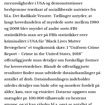
raceuroligheder i USA og demonstrationer
herhjemme iværksat af socialliberale naivister fra
bl.a. Det Radikale Venstre. Tællinger antyder, at
langt hovedandelen af myrdede sorte mellem 1980
og 2008 blev myrdet af andre sorte.
FBI-
statistik
Hvis man ser på FBIs statistikker over
kriminalitet i USA får "Black Lives Matter
Bevægelsen" et tragikomisk skær. I "Uniform Crime
Report – Crime in the United States, 2018"
offentliggjorde man detaljer om forskellige former
for lovovertrædelser. Blandt de offentliggjorte
resultater finder man udvidede dataindsamlinger på
antallet af drab. Dataindsamlingen indeholder
således detaljer om både ofre og mordere fordelt på
alder, køn, race og etnicitet. Dataene opgøres som
mængder pr. 100.000 tilhørende en bestemt
gruppe, og vi kan således bl.a. også se antallet af